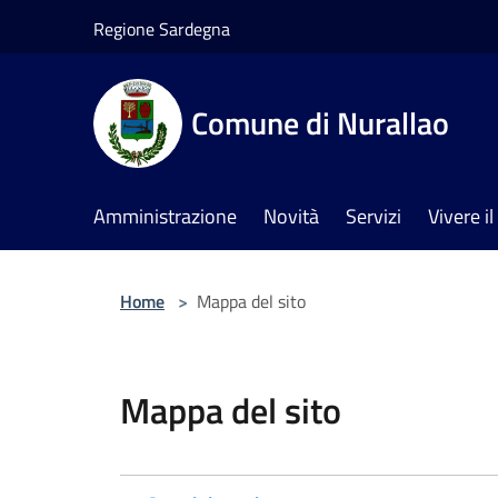
Salta al contenuto principale
Regione Sardegna
Comune di Nurallao
Amministrazione
Novità
Servizi
Vivere 
Home
>
Mappa del sito
Mappa del sito