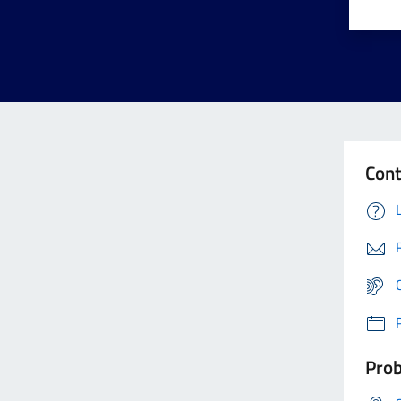
Cont
Prob