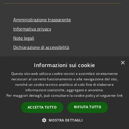
Amministrazione trasparente
Informativa privacy
Note legali
Dichiarazione di accessibilità
×
Informazioni sui cookie
Questo sito web utilizza cookie tecnici e assimilati strettamente
RSS
Copyright © 2026 • Comune di
necessari al corretto funzionamento e alla navigazione del sito,
Accessibilità
Nurallao • Powered by
nonché un cookie tecnico analitico al solo fine di elaborare
Privacy
Municipium
Accesso
•
informazioni statistiche, aggregate e anonime.
Per maggiori dettagli, può consultare la cookie policy al seguente
link
Cookie
redazione
Mappa del sito
RIFIUTA TUTTO
ACCETTA TUTTO
Intranet
Extranet
MOSTRA DETTAGLI