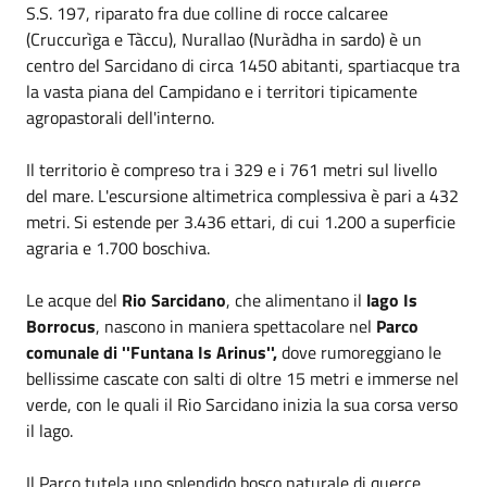
S.S. 197, riparato fra due colline di rocce calcaree
(Cruccurìga e Tàccu), Nurallao (Nuràdha in sardo) è un
centro del Sarcidano di circa 1450 abitanti, spartiacque tra
la vasta piana del Campidano e i territori tipicamente
agropastorali dell'interno.
Il territorio è compreso tra i 329 e i 761 metri sul livello
del mare. L'escursione altimetrica complessiva è pari a 432
metri. Si estende per 3.436 ettari, di cui 1.200 a superficie
agraria e 1.700 boschiva.
Le acque del
Rio Sarcidano
, che alimentano il
lago Is
Borrocus
, nascono in maniera spettacolare nel
Parco
comunale di ''Funtana Is Arinus'',
dove rumoreggiano le
bellissime cascate con salti di oltre 15 metri e immerse nel
verde, con le quali il Rio Sarcidano inizia la sua corsa verso
il lago.
Il Parco tutela uno splendido bosco naturale di querce,