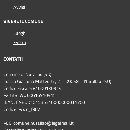
Avvisi
VIVERE IL COMUNE
Luoghi
Eventi
CONTATTI
Comune di Nurallao (SU)
Piazza Giacomo Matteotti , 2 - 09058 - Nurallao (SU)
Codice Fiscale: 81000130914
Partita IVA: 00616910915
IBAN: IT98Q0101585310000000011760
Codice IPA: c_f982
PEC:
comune.nurallao@legalmail.it
Centralino Unico: 078 2815004