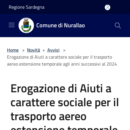
Salta al contenuto principale
Regione Sardegna
Comune di Nurallao
Home
>
Novità
>
Avvisi
>
Erogazione di Aiuti a carattere sociale per il trasporto
aereo estensione temporale agli anni successivi al 2024
Erogazione di Aiuti a
carattere sociale per il
trasporto aereo
estensione temporale