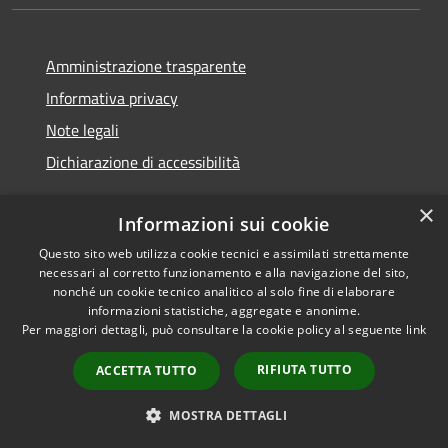
Amministrazione trasparente
Informativa privacy
Note legali
Dichiarazione di accessibilità
×
Informazioni sui cookie
Questo sito web utilizza cookie tecnici e assimilati strettamente
RSS
Copyright © 2026 • Comune di
necessari al corretto funzionamento e alla navigazione del sito,
Accessibilità
Nurallao • Powered by
nonché un cookie tecnico analitico al solo fine di elaborare
Privacy
Municipium
Accesso
•
informazioni statistiche, aggregate e anonime.
Per maggiori dettagli, può consultare la cookie policy al seguente
link
Cookie
redazione
Mappa del sito
RIFIUTA TUTTO
ACCETTA TUTTO
Intranet
Extranet
MOSTRA DETTAGLI