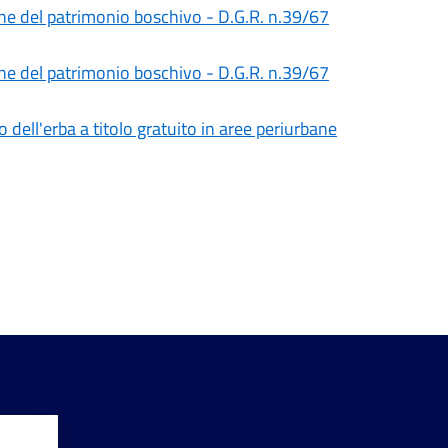
one del patrimonio boschivo - D.G.R. n.39/67
one del patrimonio boschivo - D.G.R. n.39/67
 dell'erba a titolo gratuito in aree periurbane