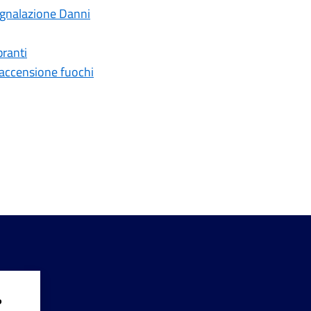
nalazione Danni
ranti
i accensione fuochi
?