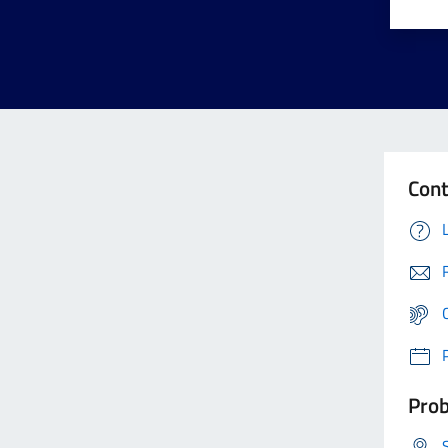
Cont
Prob