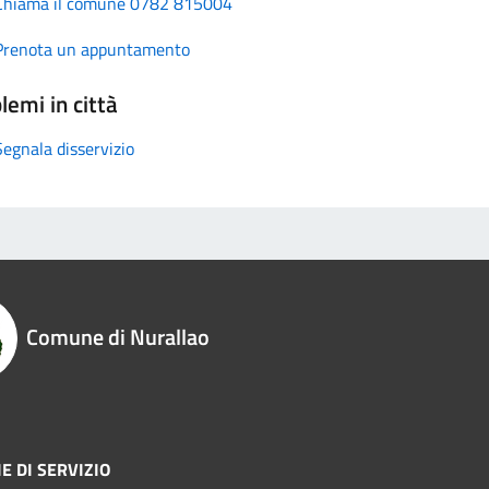
Chiama il comune 0782 815004
Prenota un appuntamento
lemi in città
Segnala disservizio
Comune di Nurallao
E DI SERVIZIO