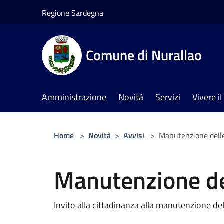
Salta al contenuto principale
Regione Sardegna
Comune di Nurallao
Amministrazione
Novità
Servizi
Vivere 
Home
>
Novità
>
Avvisi
>
Manutenzione delle
Manutenzione del
Invito alla cittadinanza alla manutenzione dell