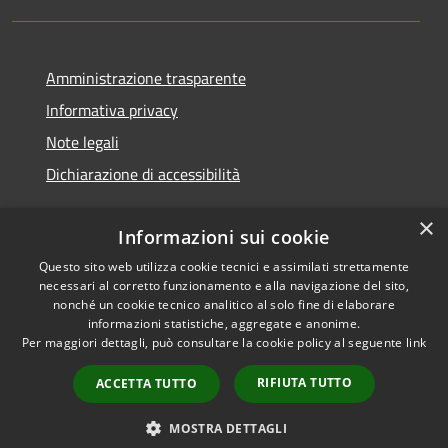
Amministrazione trasparente
Informativa privacy
Note legali
Dichiarazione di accessibilità
×
Informazioni sui cookie
Questo sito web utilizza cookie tecnici e assimilati strettamente
RSS
Copyright © 2026 • Comune di
necessari al corretto funzionamento e alla navigazione del sito,
Accessibilità
Nurallao • Powered by
nonché un cookie tecnico analitico al solo fine di elaborare
Privacy
Municipium
Accesso
•
informazioni statistiche, aggregate e anonime.
Per maggiori dettagli, può consultare la cookie policy al seguente
link
Cookie
redazione
Mappa del sito
RIFIUTA TUTTO
ACCETTA TUTTO
Intranet
Extranet
MOSTRA DETTAGLI