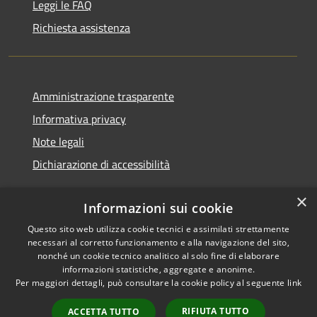
Leggi le FAQ
Richiesta assistenza
Amministrazione trasparente
Informativa privacy
Note legali
Dichiarazione di accessibilità
×
Informazioni sui cookie
Questo sito web utilizza cookie tecnici e assimilati strettamente
RSS
Copyright © 2026 • Comune di
necessari al corretto funzionamento e alla navigazione del sito,
Accessibilità
Nurallao • Powered by
nonché un cookie tecnico analitico al solo fine di elaborare
Privacy
Municipium
Accesso
•
informazioni statistiche, aggregate e anonime.
Per maggiori dettagli, può consultare la cookie policy al seguente
link
Cookie
redazione
Mappa del sito
RIFIUTA TUTTO
ACCETTA TUTTO