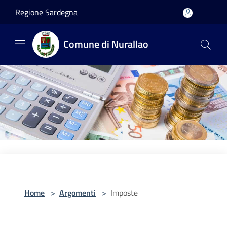
Salta al contenuto principale
Regione Sardegna
Comune di Nurallao
Home
>
Argomenti
>
Imposte