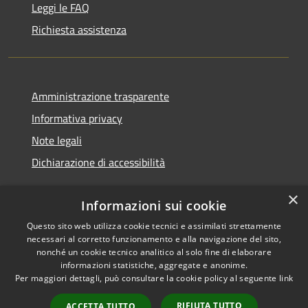
Leggi le FAQ
Richiesta assistenza
Amministrazione trasparente
Informativa privacy
Note legali
Dichiarazione di accessibilità
×
Informazioni sui cookie
Questo sito web utilizza cookie tecnici e assimilati strettamente
RSS
Copyright © 2026 • Comune di
necessari al corretto funzionamento e alla navigazione del sito,
Accessibilità
Nurallao • Powered by
nonché un cookie tecnico analitico al solo fine di elaborare
Privacy
Municipium
Accesso
•
informazioni statistiche, aggregate e anonime.
Per maggiori dettagli, può consultare la cookie policy al seguente
link
Cookie
redazione
Mappa del sito
RIFIUTA TUTTO
ACCETTA TUTTO