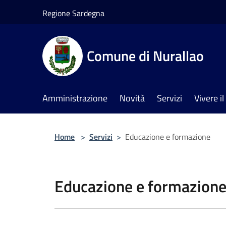
Salta al contenuto principale
Regione Sardegna
Comune di Nurallao
Amministrazione
Novità
Servizi
Vivere 
Home
>
Servizi
>
Educazione e formazione
Educazione e formazion