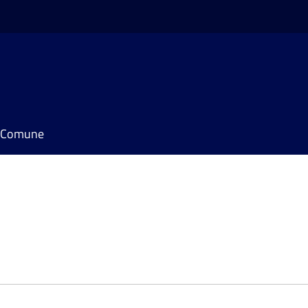
il Comune
e