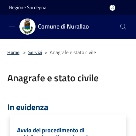
Salta al contenuto principale
Regione Sardegna
Comune di Nurallao
Home
>
Servizi
>
Anagrafe e stato civile
Anagrafe e stato civile
In evidenza
Avvio del procedimento di